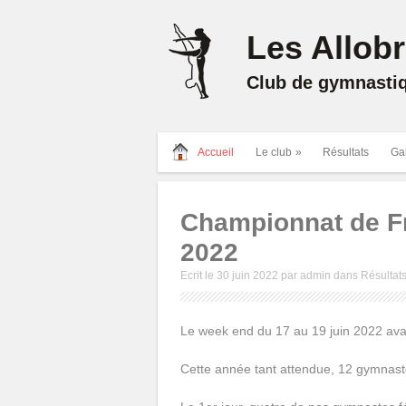
Les Allob
Club de gymnastiq
Accueil
Le club
»
Résultats
Ga
Championnat de Fr
2022
Ecrit le 30 juin 2022
par
admin
dans
Résultat
Le week end du 17 au 19 juin 2022 avai
Cette année tant attendue, 12 gymnaste