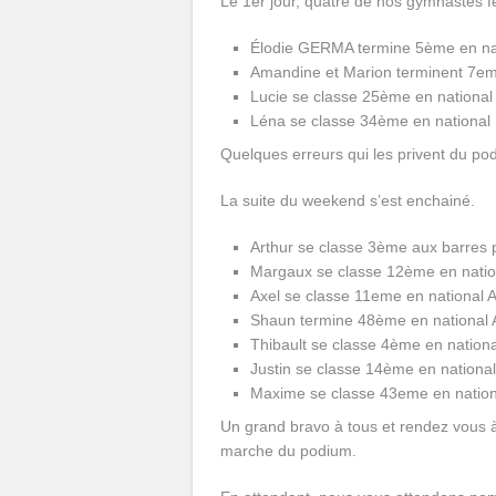
Le 1er jour, quatre de nos gymnastes fé
Élodie GERMA termine 5ème en nat
Amandine et Marion terminent 7eme
Lucie se classe 25ème en national
Léna se classe 34ème en national
Quelques erreurs qui les privent du po
La suite du weekend s’est enchainé.
Arthur se classe 3ème aux barres pa
Margaux se classe 12ème en natio
Axel se classe 11eme en national 
Shaun termine 48ème en national 
Thibault se classe 4ème en nation
Justin se classe 14ème en national
Maxime se classe 43eme en nationa
Un grand bravo à tous et rendez vous à
marche du podium.