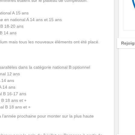
minines étaient sur le plateau de compétition.
ional A 15 ans
 en national A 14 ans et 15 ans
 B 18-20 ans
 B 14 ans
dium mais tous les nouveaux éléments ont été placé.
Rejoig
rallèles dans la catégorie national B optionnel
nal 12 ans
A 14 ans
A 14 ans
al B 16-17 ans
 B 18 ans et +
l B 18 ans et +
 l’année prochaine pour monter sur la plus haute